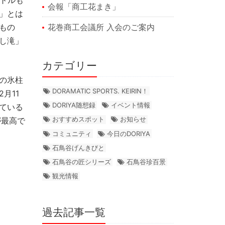
ートルも
会報「商工花まき」
」とは
花巻商工会議所 入会のご案内
もの
し滝」
カテゴリー
の氷柱
DORAMATIC SPORTS. KEIRIN！
月11
DORIYA随想録
イベント情報
ている
おすすめスポット
お知らせ
が最高で
コミュニティ
今日のDORIYA
石鳥谷げんきびと
石鳥谷の匠シリーズ
石鳥谷珍百景
観光情報
過去記事一覧