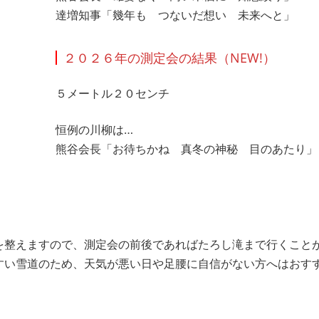
達増知事「幾年も つないだ想い 未来へと」
２０２６年の測定会の結果（NEW!）
５メートル２０センチ
恒例の川柳は…
熊谷会長「お待ちかね 真冬の神秘 目のあたり」
を整えますので、測定会の前後であればたろし滝まで行くこと
すい雪道のため、天気が悪い日や足腰に自信がない方へはおす