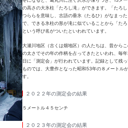
冬になると、葛丸川に注ぐ沢水が凍りつき、13メ
の高さの大氷柱「たろし滝」ができます。「たろし
つららを意味し、古語の垂氷（たるひ）がなまった
で、できる氷柱の形が滝に似ていることから「たろ
という呼び名がついたといわれています。
大瀬川地区（古くは畑地区）の人たちは、昔からこ
の太さでその年の作柄を占ってきたといわれ、毎年2
日に「測定会」が行われています。記録として残っ
ものでは、大豊作となった昭和53年の８メートル
す。
２０２２年の測定会の結果
５メートル４５センチ
２０２３年の測定会の結果