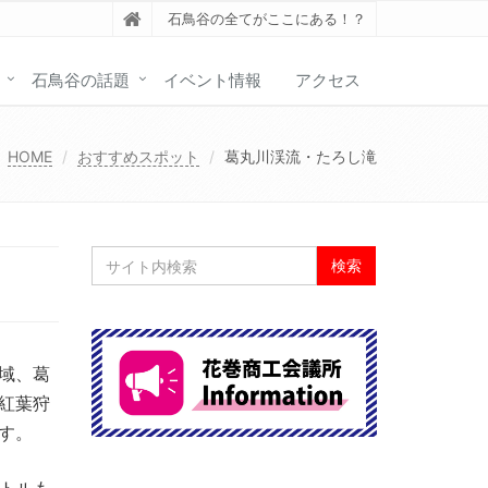
石鳥谷の全てがここにある！？
石鳥谷の話題
イベント情報
アクセス
HOME
おすすめスポット
葛丸川渓流・たろし滝
域、葛
紅葉狩
す。