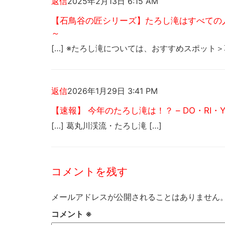
返信
2025年2月13日 6:15 AM
【石鳥谷の匠シリーズ】たろし滝はすべての人の
～
[…] ※たろし滝については、おすすめスポット＞
返信
2026年1月29日 3:41 PM
【速報】 今年のたろし滝は！？ – DO・RI
[…] 葛丸川渓流・たろし滝 […]
コメントを残す
メールアドレスが公開されることはありません
コメント
※