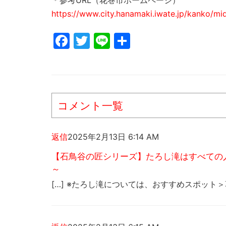
＊参考URL（花巻市ホームページ）
https://www.city.hanamaki.iwate.jp/kanko/mi
Facebook
Twitter
Line
共
有
コメント一覧
返信
2025年2月13日 6:14 AM
【石鳥谷の匠シリーズ】たろし滝はすべての人の
～
[…] ※たろし滝については、おすすめスポット＞