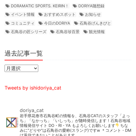
DORAMATIC SPORTS. KEIRIN！
DORIYA随想録
イベント情報
おすすめスポット
お知らせ
コミュニティ
今日のDORIYA
石鳥谷げんきびと
石鳥谷の匠シリーズ
石鳥谷珍百景
観光情報
過去記事一覧
Tweets by ishidoriya_cat
doriya_cat
岩手県花巻市石鳥谷町の情報を、石鳥谷CATのスタッフ「よっ
ち」「なかっち」「いしっち」が随時発信します！石鳥谷地域
情報発信サイト DO・RI・YA もよろしくお願いします
ちな
みに"どりや"は石鳥谷の愛称(スラング)ですw
＊コメント・DM
は返信できないことがあります